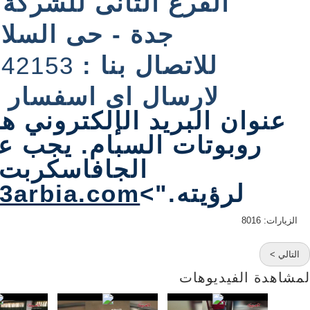
الفرع الثانى للشركة 
جدة - حى السلا
للاتصال بنا :
642153
لارسال اى اسفسار ل
عنوان البريد الإلكتروني 
روبوتات السبام. يجب ع
الجافاسكربت
لرؤيته.
">
3arbia.com
الزيارات: 8016
التالي >
لمشاهدة الفيديوهات