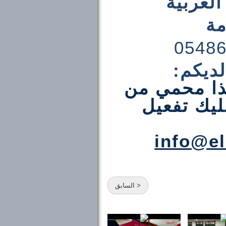
العربية
مة
0548
ديكم:
هذا محمي من
ليك تفعيل
info@el
< السابق