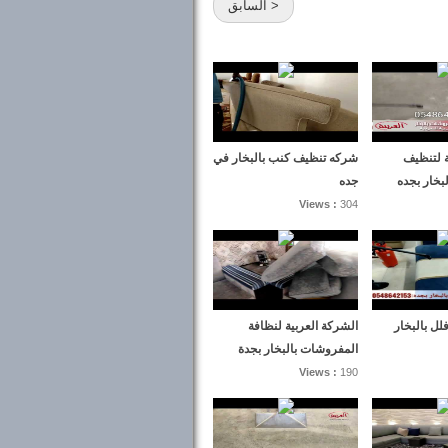
< السابق
ة لتنظيف
شركه تنظيف كنب بالبخار في
بخار بجده
جده
Views :
304
ل بالبخار
الشركة العربية لنظافة
المفروشات بالبخار بجدة
Views :
190