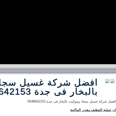
افضل شركة غسيل سجاد
بالبخار فى جدة 0548642153
افضل شركة غسيل سجاد وموكيت بالبخار فى جدة 0548642153
ان عملية التنظيف وهدير الماكينة