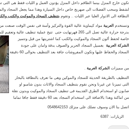
تكون خارج المنزل بينما الطاقم داخل المنزل يؤدون العمل و الليات فقط هى التى تد
لشفط وسحب الفضلات الى صهريج خاص داخل السيارة وهذا مما يجعل السجاد والمو
النظافة الى الادوار العليا عبر الليات .. وتقوم
بتنظيف السجاد
والموكيت والكنب والك
وتستخدم
العربية
مواد كيماوية عالية القوة والتركيز وآمنة فى نفس الوقت صنعت من 
بدرجة حرارة عالية تصل الى 265 فهرنهايت حتى تتيح عملية تنظيف عالية وتعقيم للمفروشات كما ت
خاصة لحفظ ألون السجاد والموكيت والكنب كما اشتريتها من قبل وتتميز
الشركة العربية
بغسيل السجاد الحرير والصوف بدقة وامان على جودة
السجاد والحفاظ عليها وتكون المفروشات جافة بعد التنظيف بحوالى 60 دقيقة
.
من مميزات
الشركة العربية
.
التنظيف بالطريقة الحديثة للسجاد والموكين وهى ما تعرف بالنظافة بالبخار
التى تميزنا عن غيرنا ونحن نقوم بتنظيف السجاد والاثاث بدون شامبو او
صابون او استخدام الطرق القديمة فى تنظيف السجاد والموكيت وبدون نقلة
من اماكنة وهذا بالاضافة الى استخدام السجاد بعد 60 دقيقة فقط جافا تماما
اتصل بنا الان وسوف نصلك على منزلك 0548642153
الزيارات: 6387