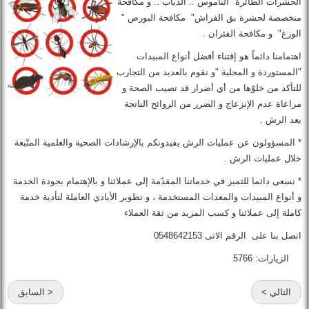
الحشرات الطائرة "الناموس .. الذباب .. و مكافحة
متخصصة لحشرة بق الفراش" مكافحة البورص "
الوزغ" و مكافحة الفئران .
اهتمامنا دائماً هو إقتناء أفضل أنواع المبيدات
"المستوردة و المحلية "و نقوم بالعديد من التجارب
للتأكد من خلوّها من أي أضرار قد تصيب الصحة و
مراعاة عدم الإنزعاج و الضرر من الروائح الناتجة
بعد الرش .
* المسؤولون عن عمليات الرش يفيدونكم بالإرشادات الصحية والعلمية المتّبعة
خلال عمليات الرش .
* نسعى دائما للتميز في خدماتنا المقدّمة إلى عملائنا و بالإهتمام بجودة الخدمة
و أنواع المبيدات والمعدات المستخدمة ، و تطوير الأيادي العاملة لتأدية خدمة
كاملة إلى عملائنا و كسب المزيد من ثقة العملاء
اتصل بنا على الرقم الاتى 0548642153
الزيارات: 5766
التالي >
< السابق