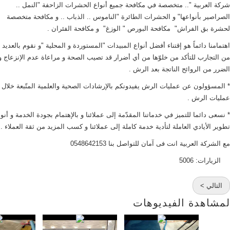
شركة العربية ".. متخصصة في مكافحة جميع أنواع الحشرات الزاحفة "النمل ..
الصراصير بأنواعها" و الحشرات الطائرة "الناموس .. الذباب .. و مكافحة متخصصة
لحشرة بق الفراش" مكافحة البورص " الوزغ" و مكافحة الفئران .
اهتمامنا دائماً هو إقتناء أفضل أنواع المبيدات "المستوردة و المحلية "و نقوم بالعديد
من التجارب للتأكد من خلوّها من أي أضرار قد تصيب الصحة و مراعاة عدم الإنزعاج و
الضرر من الروائح الناتجة بعد الرش .
* المسؤولون عن عمليات الرش يفيدونكم بالإرشادات الصحية والعلمية المتّبعة خلال
عمليات الرش .
* نسعى دائما للتميز في خدماتنا المقدّمة إلى عملائنا و بالإهتمام بجودة الخدمة و أن
تطوير الأيادي العاملة لتأدية خدمة كاملة إلى عملائنا و كسب المزيد من ثقة العملاء .
مع الشركة العربية انت فى آمان للتواصل بنا 0548642153
الزيارات: 5006
التالي >
لمشاهدة الفيديوهات