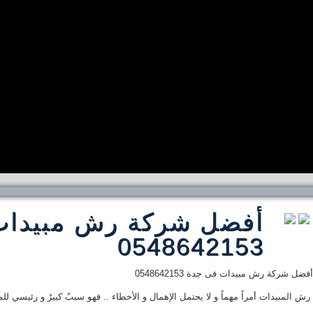
أفضل شركة رش مبيدات
0548642153
أفضل شركة رش مبيدات فى جدة 0548642153
رش المبيدات أمراً مهماً و لا يحتمل الإهمال و الأخطاء .. فهو سببٌ كبيرٌ و رئيسي ل