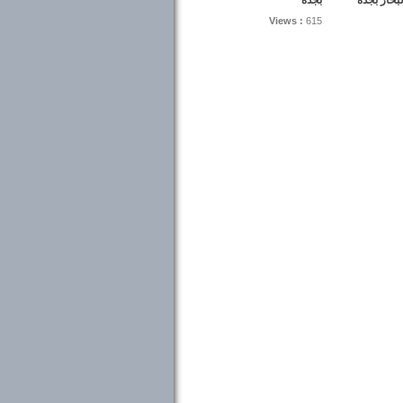
بخار بجدة
بجدة
Views :
615