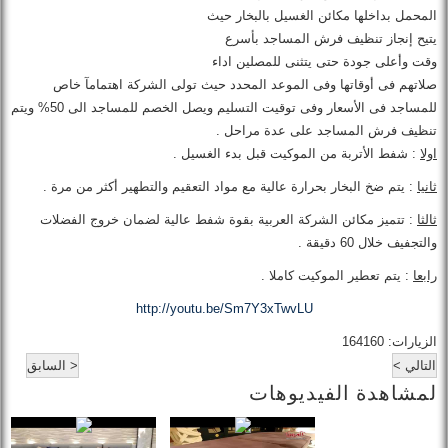
المحمل بداخلها مكائن الغسيل بالبخار حيث
يتيح إنجاز تنظيف فرش المساجد بأسرع
وقت وأعلى جودة حتى يتثنى للمصلين اداء
صلاتهم فى أوقاتها وفى الموعد المحدد حيث تولى الشركة اهتمامآ خاص
للمساجد فى الأسعار وفى توقيت التسليم ويصل الخصم للمساجد الى 50% ويتم
تنظيف فرش المساجد على عدة مراحل .
اولا
: شفط الأتربة من الموكيت قبل بدء الغسيل .
ثانيا
: يتم ضخ البخار بحرارة عالية مع مواد التعقيم والتطهير أكثر من مرة .
ثالثا
: تتميز مكائن الشركة العربية بقوة شفط عالية لضمان خروج الفضلات
والتجفيف خلال 60 دقيقة .
رابعا
: يتم تعطير الموكيت كاملا .
http://youtu.be/Sm7Y3xTwvLU
الزيارات: 164160
التالي >
< السابق
لمشاهدة الفيديوهات