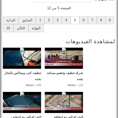
الصفحة 5 من 12
9
8
7
6
5
4
3
2
1
السابق
البداية
النهاية
التالي
10
لمشاهدة الفيديوهات
شركه تنظيف وتعقيم مساجد
تنظيف كنب ومجالس بالبخار
بجده
بجده
Views :
228
Views :
126
الشركة العربية لنظافة
الشركة العربية لتنظيف